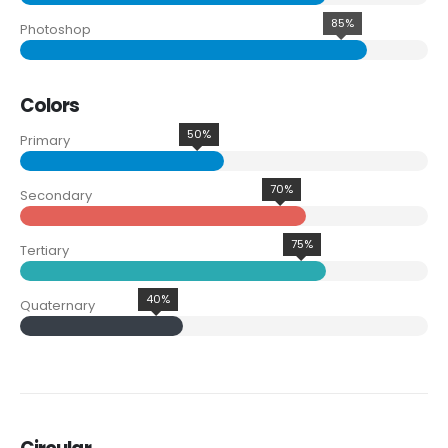
85%
Photoshop
Colors
50%
Primary
70%
Secondary
75%
Tertiary
40%
Quaternary