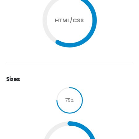
HTML/CSS
Sizes
75
%