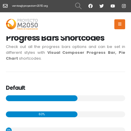
ventas@proyectom2050.org
HOME
PROGRESS BARS
Progress Bars
Progress Bars Shortcodes
Check out all the progress bars options and can be set in
different styles with
Visual Composer Progress Bar, Pie
Chart
shortcodes.
Default
60%
0%