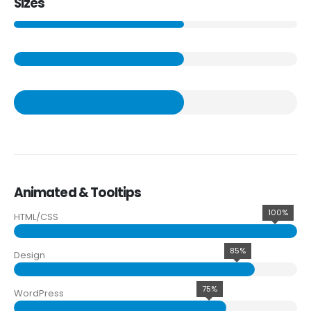
Sizes
Animated & Tooltips
100%
HTML/CSS
85%
Design
75%
WordPress