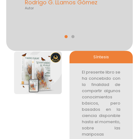
este planeta asombros
igo G. LLamos Gómez
tenemos la fortuna de 
espacio con ellas y otr
especies.”
Ramón Pérez Gil Salcid
Presidente de la FAUNAM
Síntesis
El presente libro se
ha concebido con
la finalidad de
compartir algunos
conocimientos
básicos, pero
basados en la
ciencia disponible
hasta el momento,
sobre las
mariposas