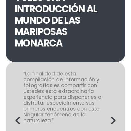
INTRODUCCIÓN AL
MUNDO DE LAS
MARIPOSAS
MONARCA
inalidad de esta
“No está claro si la mar
lación de información y
monarca es originalme
rafías es compartir con
mexicana, hay quien di
es esta extraordinaria
lo es porque la mitad d
iencia para disponerles a
especies de algodoncillo
utar especialmente sus
plantas de las cuales s
ros encuentros con este
alimentan, son nativas 
lar fenómeno de la
nuestro país. En realida
aleza.”
importa si es o no mexi
una habitante del mund