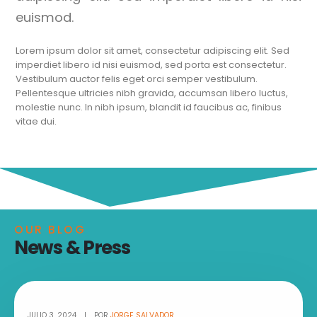
euismod.
Lorem ipsum dolor sit amet, consectetur adipiscing elit. Sed
imperdiet libero id nisi euismod, sed porta est consectetur.
Vestibulum auctor felis eget orci semper vestibulum.
Pellentesque ultricies nibh gravida, accumsan libero luctus,
molestie nunc. In nibh ipsum, blandit id faucibus ac, finibus
vitae dui.
OUR BLOG
News & Press
JULIO 3, 2024
POR
JORGE SALVADOR