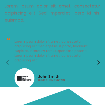
Lorem ipsum dolor sit amet, consectetur
adipiscing elit. Sed imperdiet libero id nisi
euismod.
Lorem ipsum dolor sit amet, consectetur
adipiscing elit. Sed eget risus porta, tincidunt
turpis at, interdum torr. Suspendisse potenti.
Lorem ipsum dolor sit amet, consectetur
adipiscing elit.
John Smith
CLIMB THE MOUNTAIN