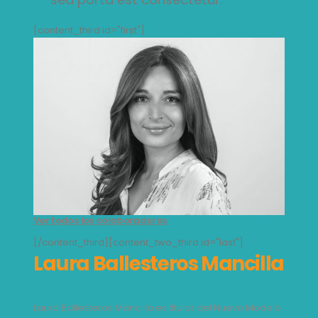
[content_third id="first"]
[con
Ver todos los colaboradores
Ver
[/content_third][content_two_third id="last"]
[/co
la
Laura Ballesteros Mancilla
L
delo
Laura Ballesteros Mancilla es titular del Nuevo Modelo
Laur