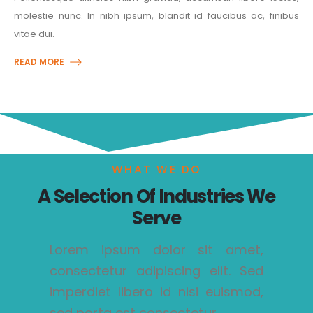
molestie nunc. In nibh ipsum, blandit id faucibus ac, finibus
vitae dui.
READ MORE
WHAT WE DO
A Selection Of Industries We
Serve
Lorem ipsum dolor sit amet,
consectetur adipiscing elit. Sed
imperdiet libero id nisi euismod,
sed porta est consectetur.