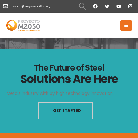
ventas@proyectom2050.org
HOME
NUEVO HOME
Nuevo Home
The Future of Steel
Solutions Are Here
Metals industry with by high technology innovation
GET STARTED