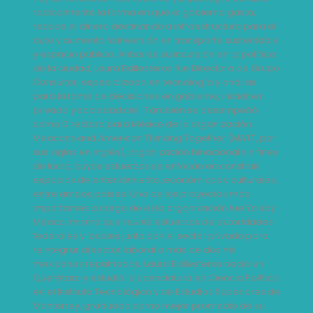
radicalmente la forma en que el gobierno gasta,
rad
a el
reduce el dinero destinando a infraestructura para el
redu
able
auto y aumenta la inversión en transporte sustentable
auto
tica
y espacio público.
Antes de su incursión en la política
y es
rupo
de la ciudad, Laura Ballesteros fue Directora de Grupo
de l
Consultor, especializado en tecnología y análisis
Cons
a
para la toma de decisiones en gobierno, iniciativa
para
privada y sociedad civil. También se desempeñó
pri
como Directora para México de la organización
com
 por
Mexicans and American Thinking Together (MATT, por
Mex
ines
sus siglas en inglés), organización binacional sin fines
sus 
de lucro, cuyos esfuerzos se enfocan en construir
de l
les,
espacios de entendimiento, económicos y culturales,
esp
entre ambos países. Uno de los proyectos más
ent
soy
importantes a cargo de esta organización fue Yo soy
imp
des
México, mismo que reunió esfuerzos de autoridades
Méx
ra
federales y locales junto con el sector privado para
fede
reintegrar al sector laboral a más de dos mil
rein
n
mexicanos repatriados.
Laura Ballesteros nació en
mex
tica
Querétaro y estudió la Licenciatura en Ciencia Política
Quer
es de
en el Instituto Tecnológico y de Estudios Superiores de
en e
u
Monterrey, graduada como mejor promedio de su
Mon