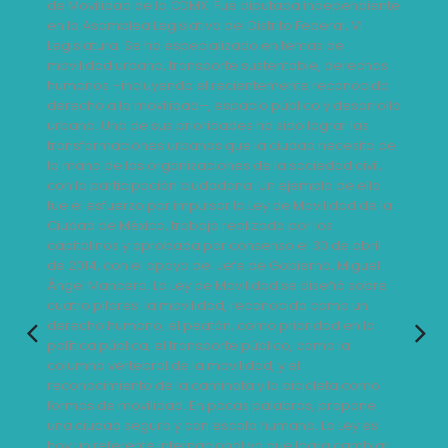
ente
de Movilidad de la CDMX. Fue diputada independiente
de 
en la Asamblea Legislativa del Distrito Federal, VI
en l
Legislatura. Se ha especializado en temas de
Legi
hos
movilidad urbana, transporte sustentable, derechos
mov
ido
humanos –incluyendo el recientemente reconocido
hum
rollo
derecho a la movilidad–, espacio público y desarrollo
dere
urbano.
Una de sus prioridades ha sido lograr las
urb
a de
transformaciones urbanas que la ciudad necesita de
tra
l,
la mano de las organizaciones de la sociedad civil,
la m
lo
con la participación ciudadana. Un ejemplo de ello
con 
 la
fue el esfuerzo por impulsar la Ley de Movilidad de la
fue 
Ciudad de México, trabajo realizado por los
Ciud
il
capitalinos y aprobada por consenso el 30 de abril
capi
l
de 2014, con el apoyo del Jefe de Gobierno, Miguel
de 2
re
Ángel Mancera.
La Ley de Movilidad se diseñó sobre
Áng
cuatro pilares: la movilidad, reconocida como un
cuat
a
derecho humano; el peatón, como prioridad en la
der
política pública; el transporte público, como la
polí
columna vertebral de la movilidad, y el
colu
o
reconocimiento de la caminata y la bicicleta como
rec
e
formas de movilidad. En pocas palabras, propone
for
s
una ciudad segura y con escala humana. La Ley es
una
iar
hoy un referente internacional ya que logra cambiar
hoy 