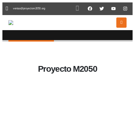
ventas@proyectom2050.org
HOME
COLABORADORES
Colaboradores
Proyecto M2050