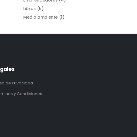
Libros
(6)
Medio ambiente
(1)
gales
iso de Privacidad
rminos y Condiciones