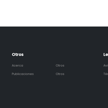
Otros
Le
Acerca
Otros
Av
Publicaciones
Otros
Té