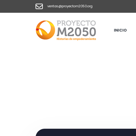
ventas@proyectom2050.org
HOME
2017
FEBRERO
Monthly Archives - febre
INICIO