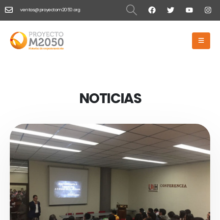
ventas@proyectom2050.org
HOME
COLABORADIORES
Colaboradiores
NOTICIAS