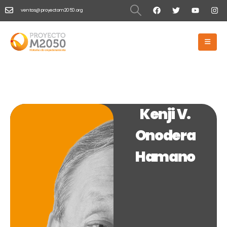
ventas@proyectom2050.org
HOME
KENJI V. ONODERA HAMANO
Kenji V. Onodera Hamano
Kenji V.
Onodera
Hamano