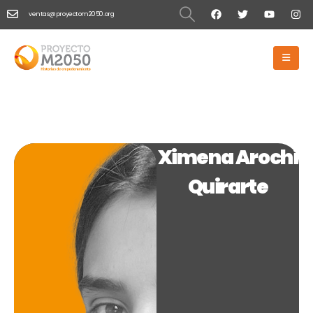
ventas@proyectom2050.org
HOME
XIMENA AROCHI QUIRARTE
Ximena Arochi Quirarte
Ximena Arochi
Quirarte