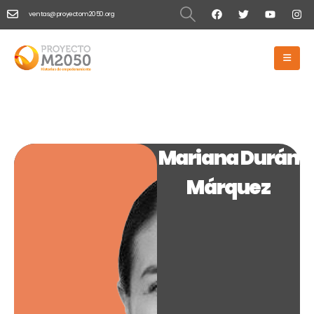
ventas@proyectom2050.org
HOME
MARIANA DURÁN MÁRQUEZ
Mariana Durán Márquez
Mariana Durán
Márquez