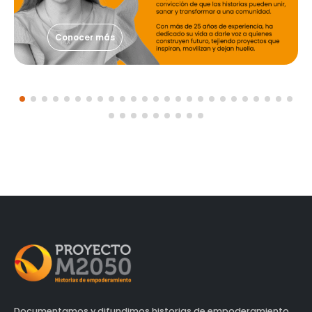
Conocer más
Documentamos y difundimos historias de empoderamiento