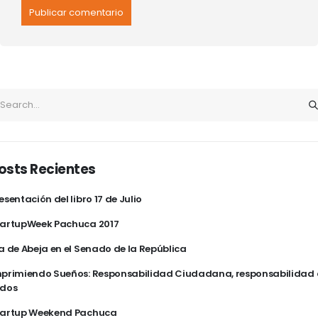
osts Recientes
esentación del libro 17 de Julio
tartupWeek Pachuca 2017
a de Abeja en el Senado de la República
primiendo Sueños: Responsabilidad Ciudadana, responsabilidad
odos
tartup Weekend Pachuca