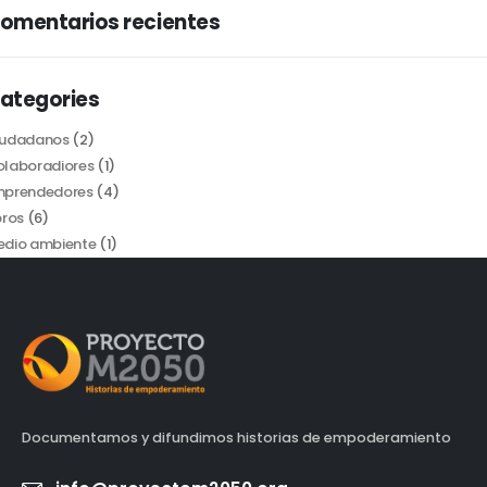
omentarios recientes
ategories
iudadanos
(2)
laboradiores
(1)
mprendedores
(4)
bros
(6)
dio ambiente
(1)
Documentamos y difundimos historias de empoderamiento