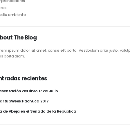
mprendedores
bros
dio ambiente
bout The Blog
rem ipsum dolor sit amet, conse elit porta. Vestibulum ante justo, volut
is porta diam.
ntradas recientes
esentación del libro 17 de Julio
tartupWeek Pachuca 2017
a de Abeja en el Senado de la República